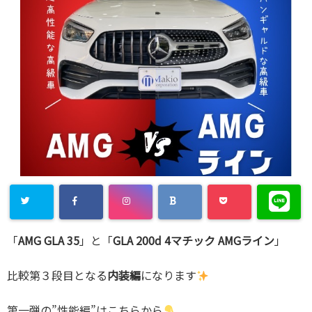
「
AMG GLA 35
」と「
GLA 200d 4マチック AMGライン
」
比較第３段目となる
内装編
になります
第一弾の”性能編”はこちらから