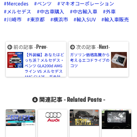
Mercedes
ベンツ
マキオコーポレーション
メルセデス
中古車購入
中古輸入車
外車
川崎市
東京都
横浜市
輸入SUV
輸入車販売
前の記事 -
-
次の記事 -
-
Prev
Next
【外装編】あなたはど
ガソリン価格高騰から
っち派？メルセデス・
考えるエコドライブの
ベンツ GLA200d AMG
コツ
ライン VS メルセデス
AMG GLA35 ガチ比
較！
関連記事 -
-
Related Posts