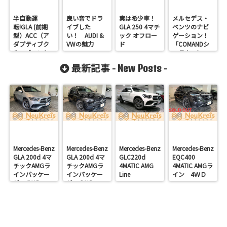
半自動運
良い音でドラ
実は希少車！
メルセデス・
転!GLA (前期
イブした
GLA 250 4マチ
ベンツのナビ
型）ACC（ア
い！ AUDI &
ック オフロー
ゲーション！
ダプティブク
VWの魅力
ド
「COMANDシ
ルーズコント
ステム」につ
ロール）を試
いて
最新記事 -
-
New Posts
してみまし
た！
Mercedes-Benz
Mercedes-Benz
Mercedes-Benz
Mercedes-Benz
GLA 200d 4マ
GLA 200d 4マ
GLC220d
EQC400
チックAMGラ
チックAMGラ
4MATIC AMG
4MATIC AMGラ
インパッケー
インパッケー
Line
イン 4ＷＤ
ジ 4ＷＤ
ジ 4ＷＤ