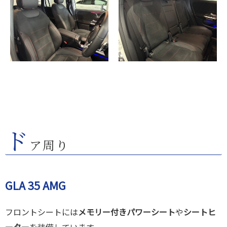
ド
ア周り
GLA 35 AMG
フロントシートには
メモリー付きパワーシート
や
シートヒ
ーター
を装備しています。