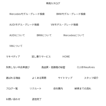
車両カタログ
Mercedesモデル・グレード検索
BMWモデル・グレード検索
AUDIモデル・グレード検索
VWモデル・グレード検索
AUDIについて
BMWについて
Mercedesについて
VWについて
マキペディア
試し乗りサービス
HOME
失敗しない中古車選び
高品質・低価格の秘密
CLUB NeuKreis
選ばれる理由
よくある質問
サイトマップ
スタッフ紹介
ブログ一覧
リクルート
会社案内
納車までの流れ
お問い合わせ
送信完了