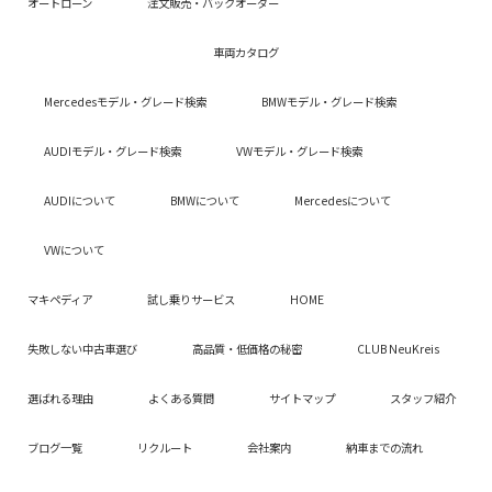
オートローン
注文販売・バックオーダー
車両カタログ
Mercedesモデル・グレード検索
BMWモデル・グレード検索
AUDIモデル・グレード検索
VWモデル・グレード検索
AUDIについて
BMWについて
Mercedesについて
VWについて
マキペディア
試し乗りサービス
HOME
失敗しない中古車選び
高品質・低価格の秘密
CLUB NeuKreis
選ばれる理由
よくある質問
サイトマップ
スタッフ紹介
ブログ一覧
リクルート
会社案内
納車までの流れ