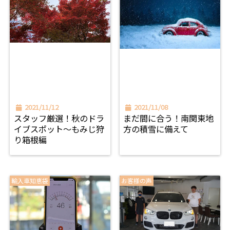
2021/11/12
2021/11/08
スタッフ厳選！秋のドラ
まだ間に合う！南関東地
イブスポット～もみじ狩
方の積雪に備えて
り箱根編
輸入車知恵袋
お客様の声