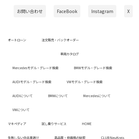
お問い合わせ
FaceBook
Instagram
X
オートローン
注文販売・バックオーダー
車両カタログ
Mercedesモデル・グレード検索
BMWモデル・グレード検索
AUDIモデル・グレード検索
VWモデル・グレード検索
AUDIについて
BMWについて
Mercedesについて
VWについて
マキペディア
試し乗りサービス
HOME
失敗しない中古車選び
高品質・低価格の秘密
CLUB NeuKreis