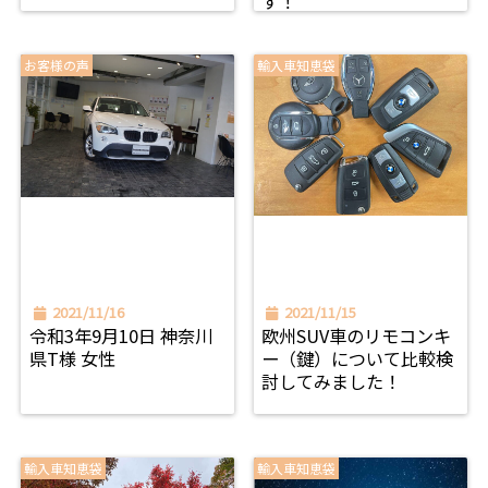
す！
お客様の声
輸入車知恵袋
2021/11/16
2021/11/15
令和3年9月10日 神奈川
欧州SUV車のリモコンキ
県T様 女性
ー（鍵）について比較検
討してみました！
輸入車知恵袋
輸入車知恵袋