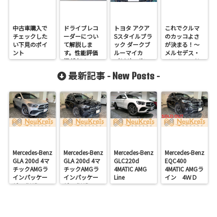
中古車購入で
ドライブレコ
トヨタ アクア
これでクルマ
チェックした
ーダーについ
Sスタイルブラ
のカッコよさ
い下見のポイ
て解説しま
ック ダークブ
が決まる！～
ント
す。性能評価
ルーマイカ
メルセデス・
編 追加２
〈8S6〉 ボン
ベンツヘッド
ネット研磨
ライト編～
最新記事 -
-
New Posts
Mercedes-Benz
Mercedes-Benz
Mercedes-Benz
Mercedes-Benz
GLA 200d 4マ
GLA 200d 4マ
GLC220d
EQC400
チックAMGラ
チックAMGラ
4MATIC AMG
4MATIC AMGラ
インパッケー
インパッケー
Line
イン 4ＷＤ
ジ 4ＷＤ
ジ 4ＷＤ