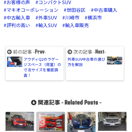
お客様の声
コンパクトSUV
マキオコーポレーション
世田谷区
中古車購入
中古輸入車
外車SUV
川崎市
横浜市
評判の高い
輸入SUV
輸入車販売
前の記事 -
-
次の記事 -
-
Prev
Next
アウディQ2のラゲー
外車SUV中古車の選び
ジスペース（荷室）の
方を解説
寸法サイズを徹底調
査！
関連記事 -
-
Related Posts