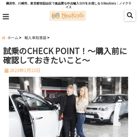
横浜市、川崎市、東京都世田谷区で高品質な中古輸入SUVをお探しならNeuKreis：ノイクラ
イス
menu
ホーム
輸入車知恵袋
試乗のCHECK POINT！～購入前に
確認しておきたいこと～
2023年1月23日