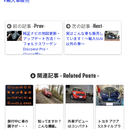
輸入車販売
前の記事 -
-
次の記事 -
-
Prev
Next
純正ナビの地図更新・
実はこんな車も販売し
アップデート方法！～
ています！～輸入SUV
フォルクスワーゲン
以外の車～
Discoevr Pro・
Clarion編～
関連記事 -
-
Related Posts
旅行中に車の
知ってますか？
外車デビュー
トヨタ アクア
調子が・・・
こんな機能。
はコンパクト
Sスタイルブラ