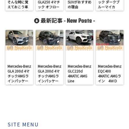
そんな時に覚
GLA250 4マチ
SUVがおすすめ
ック ダークブ
えておこう車
ック オフロー
の理由
ルーマイカ
のチェックラ
ド編
〈8S6〉 ボン
ンプ！
ネット研磨
最新記事 -
-
New Posts
Mercedes-Benz
Mercedes-Benz
Mercedes-Benz
Mercedes-Benz
GLA 200d 4マ
GLA 200d 4マ
GLC220d
EQC400
チックAMGラ
チックAMGラ
4MATIC AMG
4MATIC AMGラ
インパッケー
インパッケー
Line
イン 4ＷＤ
ジ 4ＷＤ
ジ 4ＷＤ
SITE MENU