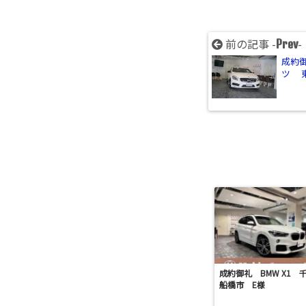
前の記事 -
-
Prev
成約御
ツ 
成約御礼 BMW X1 
船橋市 E様