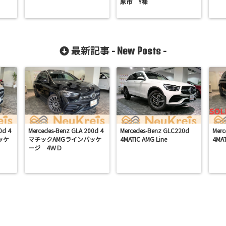
原市 Y様
最新記事 -
-
New Posts
0d 4
Mercedes-Benz GLA 200d 4
Mercedes-Benz GLC220d
Merc
ッケ
マチックAMGラインパッケ
4MATIC AMG Line
4MA
ージ 4ＷＤ