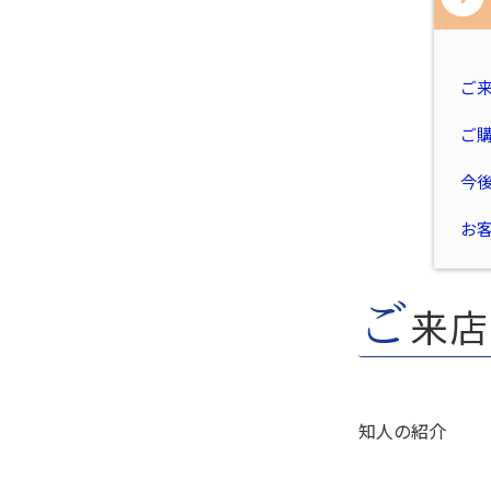
ご
ご
今
お
ご
来店
知人の紹介