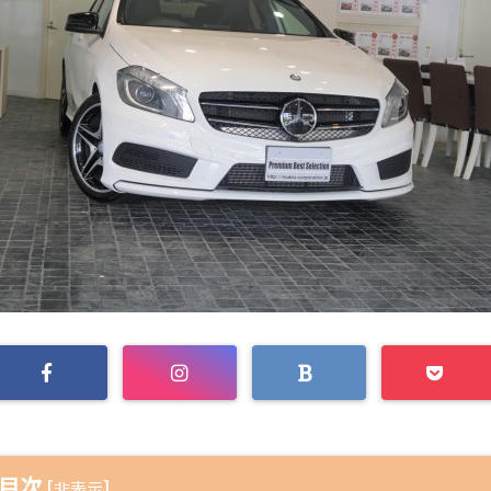
目次
[
]
非表示