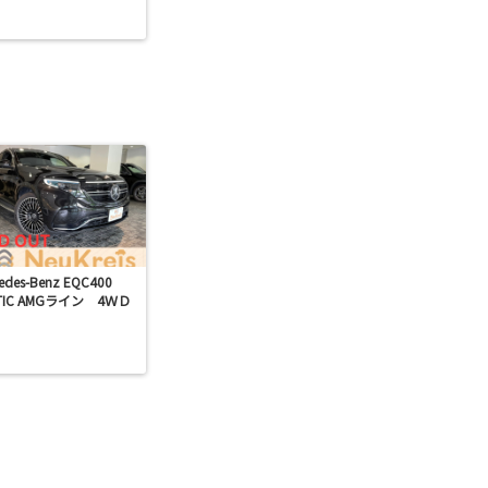
edes-Benz EQC400
TIC AMGライン 4ＷＤ