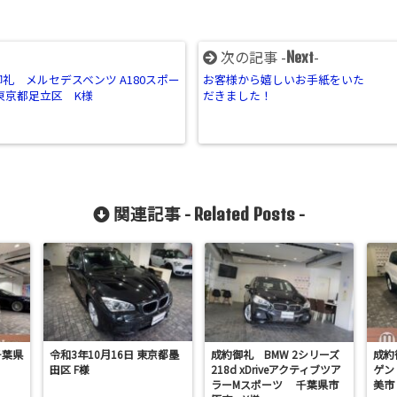
次の記事 -
-
Next
礼 メルセデスベンツ A180スポー
お客様から嬉しいお手紙をいた
東京都足立区 K様
だきました！
関連記事 -
-
Related Posts
千葉県
令和3年10月16日 東京都墨
成約御礼 BMW 2シリーズ
成約
田区 F様
218d xDriveアクティブツア
ゲン
ラーMスポーツ 千葉県市
美市