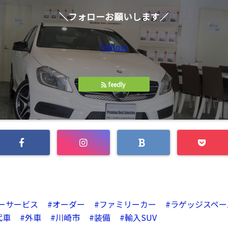
＼フォローお願いします／
Follow
feedly
ーサービス
オーダー
ファミリーカー
ラゲッジスペー
代車
外車
川崎市
装備
輸入SUV