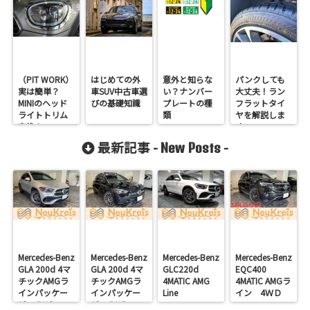
（PIT WORK）
はじめての外
意外と知らな
パンクしても
実は簡単？
車SUV中古車選
い？ナンバー
大丈夫！ラン
MINIのヘッド
びの基礎知識
プレートの種
フラットタイ
ライトトリム
類
ヤを解説しま
交換！
す。
最新記事 -
-
New Posts
Mercedes-Benz
Mercedes-Benz
Mercedes-Benz
Mercedes-Benz
GLA 200d 4マ
GLA 200d 4マ
GLC220d
EQC400
チックAMGラ
チックAMGラ
4MATIC AMG
4MATIC AMGラ
インパッケー
インパッケー
Line
イン 4ＷＤ
ジ 4ＷＤ
ジ 4ＷＤ