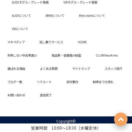
AUDIモデル・グレード検索
VWモデル・グレード検索
AUDIについて
BMWについて
Mercedesについて
VWについて
マキペディア
試し乗りサービス
HOME
失敗しない中古車選び
高品質・低価格の秘密
CLUB NeuKreis
選ばれる理由
よくある質問
サイトマップ
スタッフ紹介
ブログ一覧
リクルート
会社案内
納車までの流れ
お問い合わせ
送信完了
Copyright©
横浜市、川崎市、東京都世田谷区で高品質な中古輸入SUVをお探しならNeuKreis：
営業時間 10:00～18:30（水曜定休）