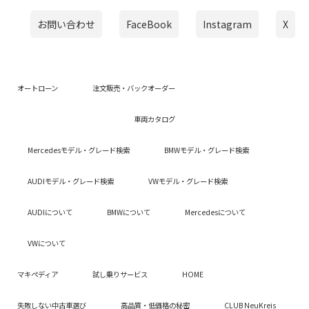
お問い合わせ
FaceBook
Instagram
X
オートローン
注文販売・バックオーダー
車両カタログ
Mercedesモデル・グレード検索
BMWモデル・グレード検索
AUDIモデル・グレード検索
VWモデル・グレード検索
AUDIについて
BMWについて
Mercedesについて
VWについて
マキペディア
試し乗りサービス
HOME
失敗しない中古車選び
高品質・低価格の秘密
CLUB NeuKreis