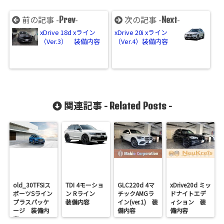
前の記事 -
-
次の記事 -
-
Prev
Next
xDrive 18d xライン
xDrive 20i xライン
（Ver.3） 装備内容
（Ver.4）装備内容
関連記事 -
-
Related Posts
old_30TFSIス
TDI 4モーショ
GLC220d 4マ
xDrive20d ミッ
ポーツSライン
ン Rライン
チックAMGラ
ドナイトエデ
プラスパッケ
装備内容
イン(ver.1) 装
ィション 装
ージ 装備内
備内容
備内容
容