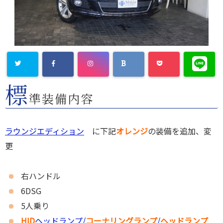
標
準装備内容
ラウンジエディション
に下記
オレンジ
の装備を追加、変
更
右
ハンドル
6DSG
5人乗り
HID
ヘッドランプ/
コーナリングランプ
/
ヘッドランプ