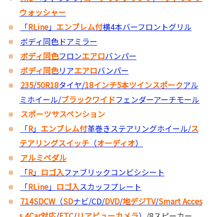
ウォッシャー
「
RLine
」
エンブレム付
横4本バーフロントグリル
ボディ同色ドアミラー
ボディ同色
フロン
エアロ
バンパー
ボディ同色
リア
エアロ
バンパー
235
/
50R18
タイヤ/
18インチ5本ツインスポーク
アル
ミホイール/
ブラックワイド
フェンダーアーチモール
スポーツサスペンション
「
R
」
エンブレム付
革巻きステアリングホイール/
ス
テアリングスイッチ
（
オーディオ
）
アルミペダル
「
R
」
ロゴ入
ファブリックコンビシシート
「
RLine
」
ロゴ入
スカッフプレート
714SDCW
（
SD
ナビ/CD/
DVD
/
地デジTV
/
Smart Acces
s 4Car対応
/
ETC
/
リアビューカメラ
）
/8スピーカー