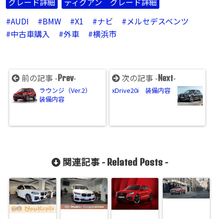
グレード詳細
ティグアン グレード詳細
AUDI
BMW
X1
ナビ
メルセデスベンツ
中古車購入
外車
横浜市
前の記事 -
-
次の記事 -
-
Prev
Next
ラウンジ（Ver.2）
xDrive20i 装備内容
装備内容
関連記事 -
-
Related Posts