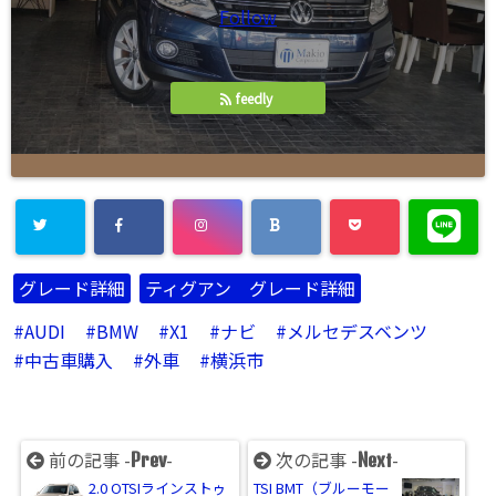
Follow
feedly
グレード詳細
ティグアン グレード詳細
AUDI
BMW
X1
ナビ
メルセデスベンツ
中古車購入
外車
横浜市
前の記事 -
-
次の記事 -
-
Prev
Next
2.0 OTSIラインストゥ
TSI BMT（ブルーモー