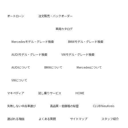
オートローン
注文販売・バックオーダー
車両カタログ
Mercedesモデル・グレード検索
BMWモデル・グレード検索
AUDIモデル・グレード検索
VWモデル・グレード検索
AUDIについて
BMWについて
Mercedesについて
VWについて
マキペディア
試し乗りサービス
HOME
失敗しない中古車選び
高品質・低価格の秘密
CLUB NeuKreis
選ばれる理由
よくある質問
サイトマップ
スタッフ紹介