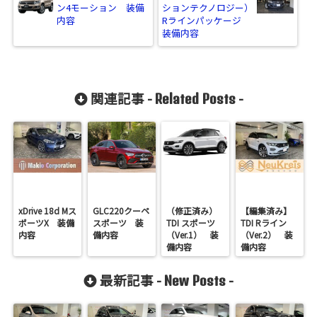
ン4モーション 装備
ションテクノロジー）
内容
Rラインパッケージ
装備内容
関連記事 -
-
Related Posts
xDrive 18d Mス
GLC220クーペ
（修正済み）
【編集済み】
ポーツX 装備
スポーツ 装
TDI スポーツ
TDI Rライン
内容
備内容
（Ver.1） 装
（Ver.2） 装
備内容
備内容
最新記事 -
-
New Posts