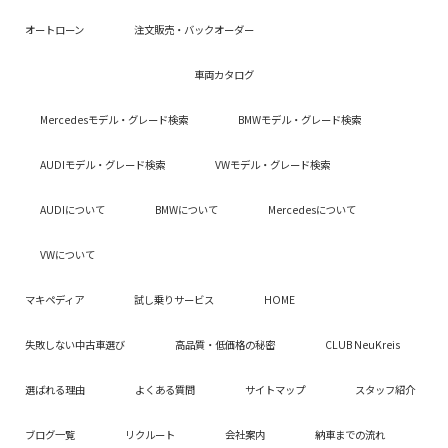
オートローン
注文販売・バックオーダー
車両カタログ
Mercedesモデル・グレード検索
BMWモデル・グレード検索
AUDIモデル・グレード検索
VWモデル・グレード検索
AUDIについて
BMWについて
Mercedesについて
VWについて
マキペディア
試し乗りサービス
HOME
失敗しない中古車選び
高品質・低価格の秘密
CLUB NeuKreis
選ばれる理由
よくある質問
サイトマップ
スタッフ紹介
ブログ一覧
リクルート
会社案内
納車までの流れ