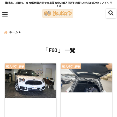
横浜市、川崎市、東京都世田谷区で高品質な中古輸入SUVをお探しならNeuKreis：ノイクラ
イス
menu
ホーム
「 F60 」 一覧
輸入車知恵袋
輸入車知恵袋