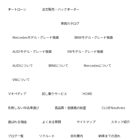
オートローン
注文販売・バックオーダー
車両カタログ
Mercedesモデル・グレード検索
BMWモデル・グレード検索
AUDIモデル・グレード検索
VWモデル・グレード検索
AUDIについて
BMWについて
Mercedesについて
VWについて
マキペディア
試し乗りサービス
HOME
失敗しない中古車選び
高品質・低価格の秘密
CLUB NeuKreis
選ばれる理由
よくある質問
サイトマップ
スタッフ紹介
ブログ一覧
リクルート
会社案内
納車までの流れ