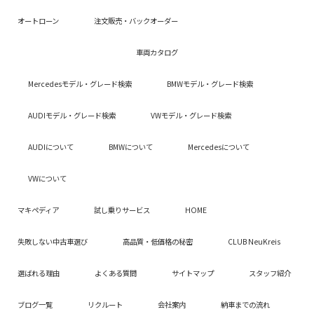
オートローン
注文販売・バックオーダー
車両カタログ
Mercedesモデル・グレード検索
BMWモデル・グレード検索
AUDIモデル・グレード検索
VWモデル・グレード検索
AUDIについて
BMWについて
Mercedesについて
VWについて
マキペディア
試し乗りサービス
HOME
失敗しない中古車選び
高品質・低価格の秘密
CLUB NeuKreis
選ばれる理由
よくある質問
サイトマップ
スタッフ紹介
ブログ一覧
リクルート
会社案内
納車までの流れ