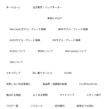
オートローン
注文販売・バックオーダー
車両カタログ
Mercedesモデル・グレード検索
BMWモデル・グレード検索
AUDIモデル・グレード検索
VWモデル・グレード検索
AUDIについて
BMWについて
Mercedesについて
VWについて
マキペディア
試し乗りサービス
HOME
失敗しない中古車選び
高品質・低価格の秘密
CLUB NeuKreis
選ばれる理由
よくある質問
サイトマップ
スタッフ紹介
ブログ一覧
リクルート
会社案内
納車までの流れ