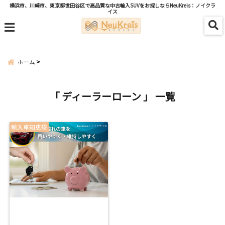
横浜市、川崎市、東京都世田谷区で高品質な中古輸入SUVをお探しならNeuKreis：ノイクラ
イス
menu
ホーム
「 ディーラーローン 」 一覧
輸入車知恵袋