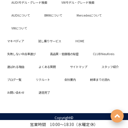
AUDIモデル・グレード検索
VWモデル・グレード検索
AUDIについて
BMWについて
Mercedesについて
VWについて
マキペディア
試し乗りサービス
HOME
失敗しない中古車選び
高品質・低価格の秘密
CLUB NeuKreis
選ばれる理由
よくある質問
サイトマップ
スタッフ紹介
ブログ一覧
リクルート
会社案内
納車までの流れ
お問い合わせ
送信完了
Copyright©
横浜市、川崎市、東京都世田谷区で高品質な中古輸入SUVをお探しならNeuKreis：
営業時間 10:00～18:30（水曜定休）