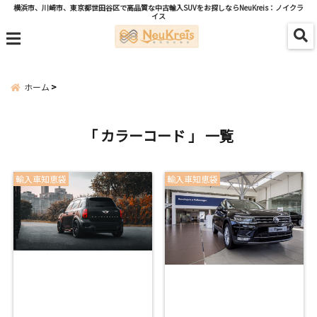
横浜市、川崎市、東京都世田谷区で高品質な中古輸入SUVをお探しならNeuKreis：ノイクラ
イス
menu
ホーム
「 カラーコード 」 一覧
輸入車知恵袋
輸入車知恵袋