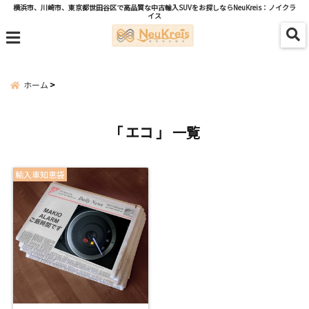
横浜市、川崎市、東京都世田谷区で高品質な中古輸入SUVをお探しならNeuKreis：ノイクラ
イス
menu
ホーム
「 エコ 」 一覧
輸入車知恵袋