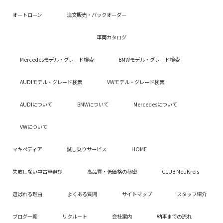
オートローン
注文販売・バックオーダー
車両カタログ
Mercedesモデル・グレード検索
BMWモデル・グレード検索
AUDIモデル・グレード検索
VWモデル・グレード検索
AUDIについて
BMWについて
Mercedesについて
VWについて
マキペディア
試し乗りサービス
HOME
失敗しない中古車選び
高品質・低価格の秘密
CLUB NeuKreis
選ばれる理由
よくある質問
サイトマップ
スタッフ紹介
ブログ一覧
リクルート
会社案内
納車までの流れ