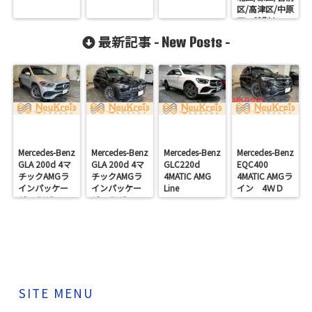
区/高津区/中原
区 特別キャ
ンペーン！
最新記事 -
-
New Posts
Mercedes-Benz
Mercedes-Benz
Mercedes-Benz
Mercedes-Benz
GLA 200d 4マ
GLA 200d 4マ
GLC220d
EQC400
チックAMGラ
チックAMGラ
4MATIC AMG
4MATIC AMGラ
インパッケー
インパッケー
Line
イン 4ＷＤ
ジ 4ＷＤ
ジ 4ＷＤ
SITE MENU